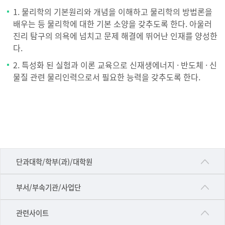
1. 물리학의 기본원리와 개념을 이해하고 물리학의 방법론을
배우는 등 물리학에 대한 기본 소양을 갖추도록 한다. 아울러
진리 탐구의 의욕에 넘치고 문제 해결에 뛰어난 인재를 양성한
다.
2. 특성화 된 실험과 이론 교육으로 신재생에너지 · 반도체 · 신
물질 관련 물리인력으로서 필요한 능력을 갖추도록 한다.
■인문대학
단과대학/학부(과)/대학원
▷국어국문학부
공동기기센터
부서/부속기관/사업단
▷영어영문학과
공학교육혁신센터
건강가정지원센터
관련사이트
▷일본어·일본학과
과학영재교육원