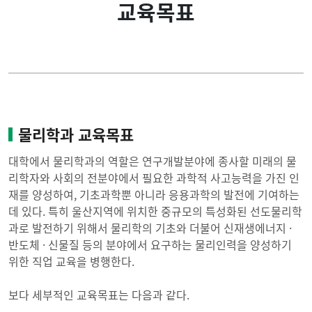
교육목표
학과안내
학과연혁
대학원 안내
교육목표
게시판
연구실소개
물리학과 교육목표
교수진
대학에서 물리학과의 역할은 연구개발분야에 종사할 미래의 물
리학자와 사회의 전분야에서 필요한 과학적 사고능력을 가진 인
재를 양성하여, 기초과학뿐 아니라 응용과학의 발전에 기여하는
직원소개
데 있다. 특히 울산지역에 위치한 중규모의 특성화된 선도물리학
과로 발전하기 위해서 물리학의 기초와 더불어 신재생에너지 ·
찾아오시는길
반도체 · 신물질 등의 분야에서 요구하는 물리인력을 양성하기
위한 직업 교육을 병행한다.
학과현황
보다 세부적인 교육목표는 다음과 같다.