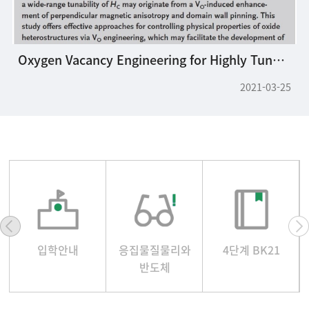
Oxygen Vacancy Engineering for Highly Tunable Ferromagnetic Properties: A Case of SrRuO3 Ultrathin Film with a SrTiO3 Capping Layer
2021-03-25
입학안내
응집물질물리와
4단계 BK21
반도체