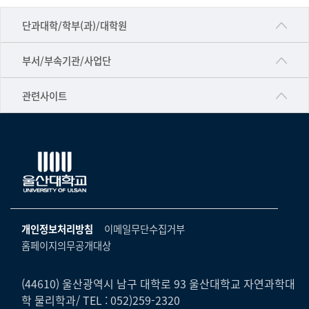
■인문대학
단과대학/학부(과)/대학원
▷국어국문학부
공동기기센터
부서/부속기관/사업단
▷영어영문학과
공학교육혁신센터
건강가정지원센터
관련사이트
▷일본어·일본학과
과학영재교육원
교수협의회
▷중국어·중국학과
교무처교직팀
구내(경남)은행
▷프랑스어·프랑스학과
국어문화원
노동조합
▷스페인·중남미학과
국제교류처
생명윤리위원회
▷역사·문화학과
기초과학연구소
온라인 기술거래 플랫폼
개인정보처리방침
이메일무단수집거부
▷철학·상담학과
물리BK 미래혁신응집물질물리인재교육연구단
홈페이지의무공개대상
울산대신문
■사회과학대학
메이커스페이스
울산대학교 총동문회
▷사회과학부
(44610) 울산광역시 남구 대학로 93 울산대학교 자연과학대
미래기술혁신융합형인재양성센터
학 물리학과/ TEL : 052)259-2320
울산대학교병원
ㆍ경제학전공