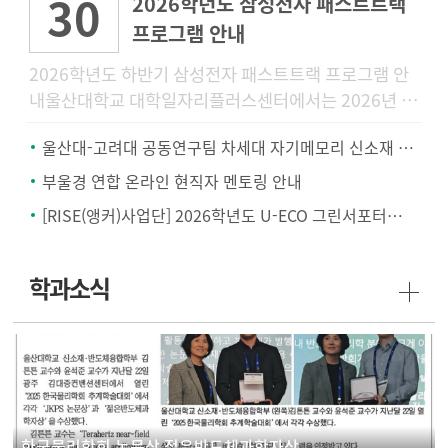
30
2026학년도 삼성전자 패스트트랙
프로그램 안내
2026학년도 하반기 삼성전자 패스트트랙 프로그램 안
내울산대학교 대학일자리플러스센터에서는 2026년 하
반기 삼성전자 공개채용을 대비하여 삼성전자 채용전형
울산대-고려대 공동연구팀 차세대 자기메모리 신소재 개발.. '텅스텐-몰리브덴 합금'
에 특화된 「2026학년
부울경 연합 온라인 현직자 멘토링 안내
[RISE(앵커)사업단] 2026학년도 U-ECO 그린서포터즈 모집 안내
학과소식
한국물리학회 논문상 젊은반도체과학자상