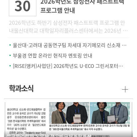
30
2026학년도 삼성전자 패스트트랙
프로그램 안내
2026학년도 하반기 삼성전자 패스트트랙 프로그램 안
내울산대학교 대학일자리플러스센터에서는 2026년 하
반기 삼성전자 공개채용을 대비하여 삼성전자 채용전형
울산대-고려대 공동연구팀 차세대 자기메모리 신소재 개발.. '텅스텐-몰리브덴 합금'
에 특화된 「2026학년
부울경 연합 온라인 현직자 멘토링 안내
[RISE(앵커)사업단] 2026학년도 U-ECO 그린서포터즈 모집 안내
학과소식
한국물리학회 논문상 젊은반도체과학자상