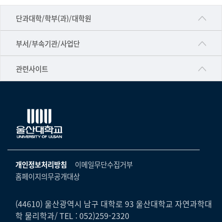
■인문대학
단과대학/학부(과)/대학원
▷국어국문학부
공동기기센터
부서/부속기관/사업단
▷영어영문학과
공학교육혁신센터
건강가정지원센터
관련사이트
▷일본어·일본학과
과학영재교육원
교수협의회
▷중국어·중국학과
교무처교직팀
구내(경남)은행
▷프랑스어·프랑스학과
국어문화원
노동조합
▷스페인·중남미학과
국제교류처
생명윤리위원회
▷역사·문화학과
기초과학연구소
온라인 기술거래 플랫폼
개인정보처리방침
이메일무단수집거부
▷철학·상담학과
물리BK 미래혁신응집물질물리인재교육연구단
홈페이지의무공개대상
울산대신문
■사회과학대학
메이커스페이스
울산대학교 총동문회
▷사회과학부
(44610) 울산광역시 남구 대학로 93 울산대학교 자연과학대
미래기술혁신융합형인재양성센터
학 물리학과/ TEL : 052)259-2320
울산대학교병원
ㆍ경제학전공