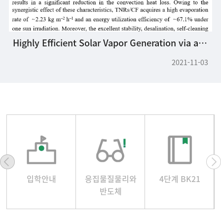
Highly Efficient Solar Vapor Generation via a Simple Morphological Alteration of TiO2 Films Grown on a Glassy Carbon Foam
2021-11-03
입학안내
응집물질물리와
4단계 BK21
반도체