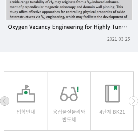
Oxygen Vacancy Engineering for Highly Tunable Ferromagnetic Properties: A Case of SrRuO3 Ultrathin Film with a SrTiO3 Capping Layer
2021-03-25
입학안내
응집물질물리와
4단계 BK21
반도체