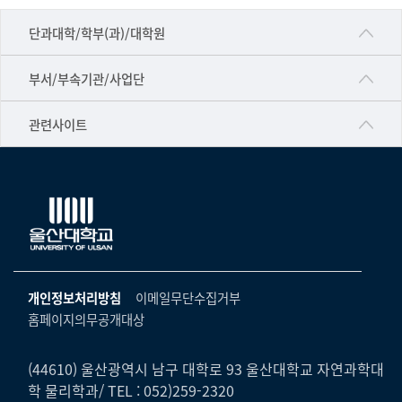
■인문대학
단과대학/학부(과)/대학원
▷국어국문학부
공동기기센터
부서/부속기관/사업단
▷영어영문학과
공학교육혁신센터
건강가정지원센터
관련사이트
▷일본어·일본학과
과학영재교육원
교수협의회
▷중국어·중국학과
교무처교직팀
구내(경남)은행
▷프랑스어·프랑스학과
국어문화원
노동조합
▷스페인·중남미학과
국제교류처
생명윤리위원회
▷역사·문화학과
기초과학연구소
온라인 기술거래 플랫폼
개인정보처리방침
이메일무단수집거부
▷철학·상담학과
물리BK 미래혁신응집물질물리인재교육연구단
홈페이지의무공개대상
울산대신문
■사회과학대학
메이커스페이스
울산대학교 총동문회
▷사회과학부
(44610) 울산광역시 남구 대학로 93 울산대학교 자연과학대
미래기술혁신융합형인재양성센터
학 물리학과/ TEL : 052)259-2320
울산대학교병원
ㆍ경제학전공