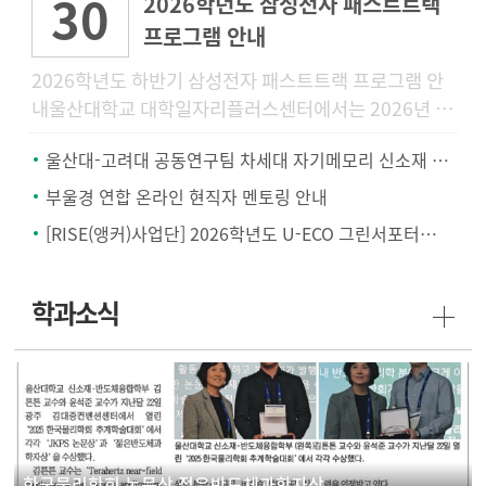
30
2026학년도 삼성전자 패스트트랙
프로그램 안내
2026학년도 하반기 삼성전자 패스트트랙 프로그램 안
내울산대학교 대학일자리플러스센터에서는 2026년 하
반기 삼성전자 공개채용을 대비하여 삼성전자 채용전형
울산대-고려대 공동연구팀 차세대 자기메모리 신소재 개발.. '텅스텐-몰리브덴 합금'
에 특화된 「2026학년
부울경 연합 온라인 현직자 멘토링 안내
[RISE(앵커)사업단] 2026학년도 U-ECO 그린서포터즈 모집 안내
학과소식
한국물리학회 논문상 젊은반도체과학자상