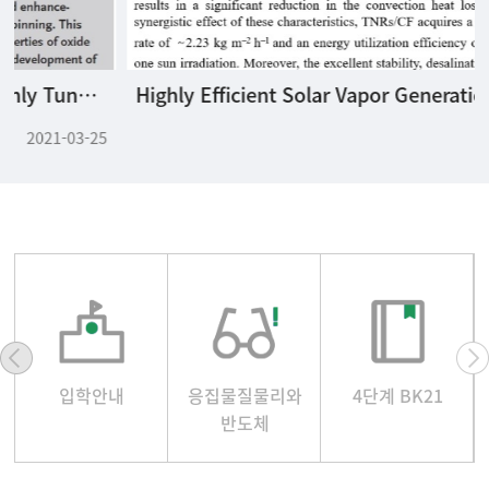
Highly Efficient Solar Vapor Generation via a Simple Morphological Alteration of TiO2 Films Grown on a Glassy Carbon Foam
2021-11-03
입학안내
응집물질물리와
4단계 BK21
반도체