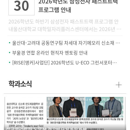
30
2026학년도 삼성전자 패스트트랙
프로그램 안내
2026학년도 하반기 삼성전자 패스트트랙 프로그램 안
내울산대학교 대학일자리플러스센터에서는 2026년 하
반기 삼성전자 공개채용을 대비하여 삼성전자 채용전형
울산대-고려대 공동연구팀 차세대 자기메모리 신소재 개발.. '텅스텐-몰리브덴 합금'
에 특화된 「2026학년
부울경 연합 온라인 현직자 멘토링 안내
[RISE(앵커)사업단] 2026학년도 U-ECO 그린서포터즈 모집 안내
학과소식
한국물리학회 논문상 젊은반도체과학자상