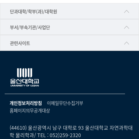
■인문대학
단과대학/학부(과)/대학원
▷국어국문학부
공동기기센터
부서/부속기관/사업단
▷영어영문학과
공학교육혁신센터
건강가정지원센터
관련사이트
▷일본어·일본학과
과학영재교육원
교수협의회
▷중국어·중국학과
교무처교직팀
구내(경남)은행
▷프랑스어·프랑스학과
국어문화원
노동조합
▷스페인·중남미학과
국제교류처
생명윤리위원회
▷역사·문화학과
기초과학연구소
온라인 기술거래 플랫폼
개인정보처리방침
이메일무단수집거부
▷철학·상담학과
물리BK 미래혁신응집물질물리인재교육연구단
홈페이지의무공개대상
울산대신문
■사회과학대학
메이커스페이스
울산대학교 총동문회
▷사회과학부
(44610) 울산광역시 남구 대학로 93 울산대학교 자연과학대
미래기술혁신융합형인재양성센터
학 물리학과/ TEL : 052)259-2320
울산대학교병원
ㆍ경제학전공