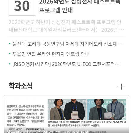
30
2026학년도 삼성전자 패스트트랙
프로그램 안내
2026학년도 하반기 삼성전자 패스트트랙 프로그램 안
내울산대학교 대학일자리플러스센터에서는 2026년 하
반기 삼성전자 공개채용을 대비하여 삼성전자 채용전형
울산대-고려대 공동연구팀 차세대 자기메모리 신소재 개발.. '텅스텐-몰리브덴 합금'
에 특화된 「2026학년
부울경 연합 온라인 현직자 멘토링 안내
[RISE(앵커)사업단] 2026학년도 U-ECO 그린서포터즈 모집 안내
학과소식
한국물리학회 논문상 젊은반도체과학자상