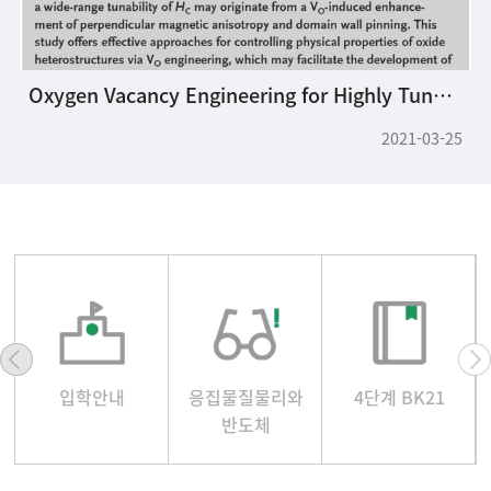
Oxygen Vacancy Engineering for Highly Tunable Ferromagnetic Properties: A Case of SrRuO3 Ultrathin Film with a SrTiO3 Capping Layer
2021-03-25
입학안내
응집물질물리와
4단계 BK21
반도체