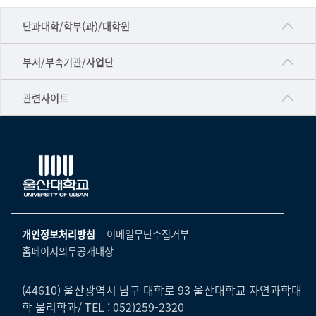
■인문대학
단과대학/학부(과)/대학원
▷국어국문학부
공동기기센터
부서/부속기관/사업단
▷영어영문학과
공학교육혁신센터
건강가정지원센터
관련사이트
▷일본어·일본학과
과학영재교육원
교수협의회
▷중국어·중국학과
교무처교직팀
구내(경남)은행
▷프랑스어·프랑스학과
국어문화원
노동조합
▷스페인·중남미학과
국제교류처
생명윤리위원회
▷역사·문화학과
기초과학연구소
온라인 기술거래 플랫폼
개인정보처리방침
이메일무단수집거부
▷철학·상담학과
물리BK 미래혁신응집물질물리인재교육연구단
홈페이지의무공개대상
울산대신문
■사회과학대학
메이커스페이스
울산대학교 총동문회
▷사회과학부
(44610) 울산광역시 남구 대학로 93 울산대학교 자연과학대
미래기술혁신융합형인재양성센터
학 물리학과/ TEL : 052)259-2320
울산대학교병원
ㆍ경제학전공