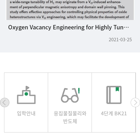
Oxygen Vacancy Engineering for Highly Tunable Ferromagnetic Properties: A Case of SrRuO3 Ultrathin Film with a SrTiO3 Capping Layer
2021-03-25
입학안내
응집물질물리와
4단계 BK21
반도체