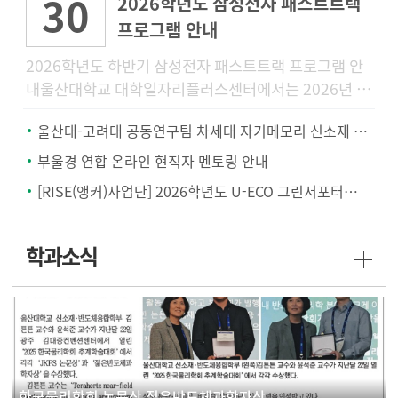
30
2026학년도 삼성전자 패스트트랙
프로그램 안내
2026학년도 하반기 삼성전자 패스트트랙 프로그램 안
내울산대학교 대학일자리플러스센터에서는 2026년 하
반기 삼성전자 공개채용을 대비하여 삼성전자 채용전형
울산대-고려대 공동연구팀 차세대 자기메모리 신소재 개발.. '텅스텐-몰리브덴 합금'
에 특화된 「2026학년
부울경 연합 온라인 현직자 멘토링 안내
[RISE(앵커)사업단] 2026학년도 U-ECO 그린서포터즈 모집 안내
학과소식
한국물리학회 논문상 젊은반도체과학자상