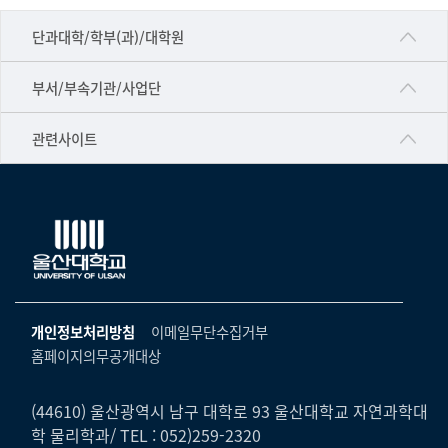
■인문대학
단과대학/학부(과)/대학원
▷국어국문학부
공동기기센터
부서/부속기관/사업단
▷영어영문학과
공학교육혁신센터
건강가정지원센터
관련사이트
▷일본어·일본학과
과학영재교육원
교수협의회
▷중국어·중국학과
교무처교직팀
구내(경남)은행
▷프랑스어·프랑스학과
국어문화원
노동조합
▷스페인·중남미학과
국제교류처
생명윤리위원회
▷역사·문화학과
기초과학연구소
온라인 기술거래 플랫폼
개인정보처리방침
이메일무단수집거부
▷철학·상담학과
물리BK 미래혁신응집물질물리인재교육연구단
홈페이지의무공개대상
울산대신문
■사회과학대학
메이커스페이스
울산대학교 총동문회
▷사회과학부
(44610) 울산광역시 남구 대학로 93 울산대학교 자연과학대
미래기술혁신융합형인재양성센터
학 물리학과/ TEL : 052)259-2320
울산대학교병원
ㆍ경제학전공