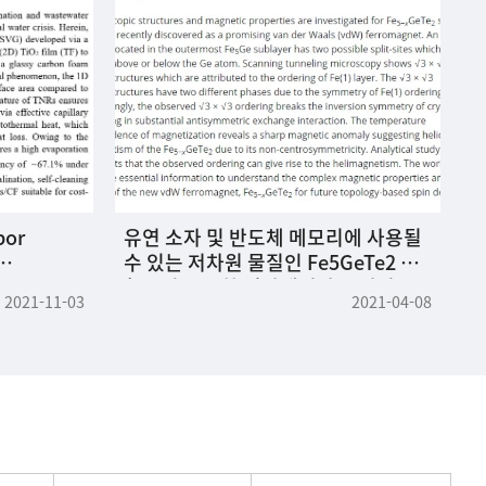
por
유연 소자 및 반도체 메모리에 사용될
T
수 있는 저차원 물질인 Fe5GeTe2 화
p
 of TiO2
합물의 독특한 원자배열과 꼬여있는
B
2021-11-03
2021-04-08
y Carbon
스핀 구조의 발견