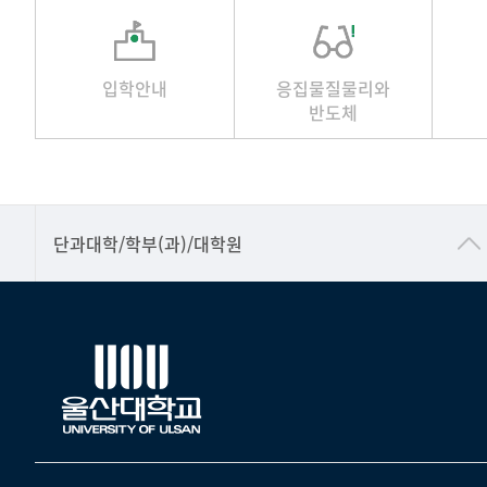
입학안내
응집물질물리와
반도체
■인문대학
단과대학/학부(과)/대학원
▷국어국문학부
▷영어영문학과
▷일본어·일본학과
▷중국어·중국학과
▷프랑스어·프랑스학과
▷스페인·중남미학과