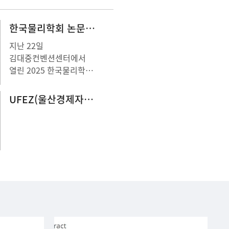
한국물리학회 논문상 젊은반도체과학자상
지난 22일
김대중컨벤션센터에서
열린 2025 한국물리학회
추계학술대회에서 울산대
나노반도체공학전공
UFEZ(울산경제자유구역) 활성화 영상 콘텐츠 공모전-물리학과 학생 '우수상' 수상
김튼튼 교수가 KPS
논문상, 윤석준 교수가
반도체젊은과학자상을
수상했다.