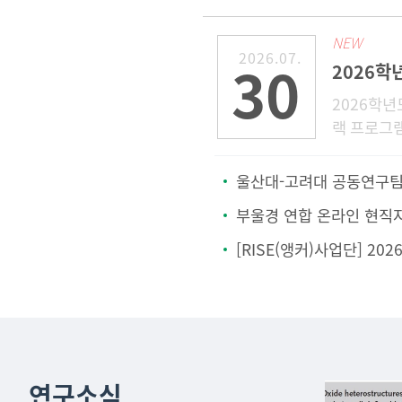
NEW
2026.07.
30
2026학
랙 프로그
리플러스센
성전자 공
울산대-고려대 공동연구팀 차세대 자기메모리 신소재 개발..
채용전형에
부울경 연합 온라인 현직
[RISE(앵커)사업단] 2026학년도 U-ECO
연구소식