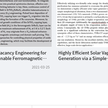
acancy Engineering for
Highly Efficient Solar Va
unable Ferromagnetic
Generation via a Simple
es: A Case of SrRuO3
Morphological Alteration
2021-03-25
 Film with a SrTiO3
Films Grown on a Glass
Layer
Foam