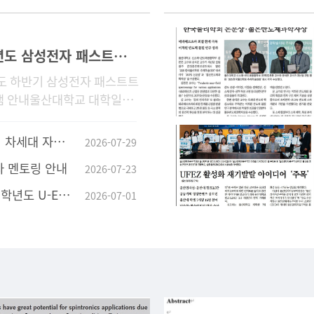
2026학년도 삼성전자 패스트트랙 프로그램 안내
년도 하반기 삼성전자 패스트트
램 안내울산대학교 대학일자
터에서는 2026년 하반기 삼
개채용을 대비하여 삼성전자
 '텅스텐-몰리브덴 합금'
2026-07-29
 특화된 「2026학년
자 멘토링 안내
2026-07-23
 그린서포터즈 모집 안내
2026-07-01