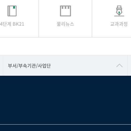
4단계 BK21
물리뉴스
교과과정
공동기기센터
부서/부속기관/사업단
공학교육혁신센터
과학영재교육원
교무처교직팀
국어문화원
국제교류처
기초과학연구소