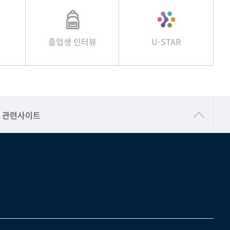
졸업생 인터뷰
U-STAR
건강가정지원센터
관련사이트
교수협의회
구내(경남)은행
노동조합
생명윤리위원회
온라인 기술거래 플랫폼
울산대신문