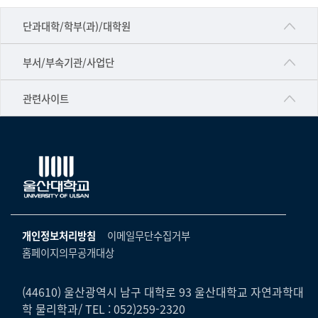
■인문대학
단과대학/학부(과)/대학원
▷국어국문학부
공동기기센터
부서/부속기관/사업단
▷영어영문학과
공학교육혁신센터
건강가정지원센터
관련사이트
▷일본어·일본학과
과학영재교육원
교수협의회
▷중국어·중국학과
교무처교직팀
구내(경남)은행
▷프랑스어·프랑스학과
국어문화원
노동조합
▷스페인·중남미학과
국제교류처
생명윤리위원회
▷역사·문화학과
기초과학연구소
온라인 기술거래 플랫폼
개인정보처리방침
이메일무단수집거부
▷철학·상담학과
물리BK 미래혁신응집물질물리인재교육연구단
홈페이지의무공개대상
울산대신문
■사회과학대학
메이커스페이스
울산대학교 총동문회
▷사회과학부
(44610) 울산광역시 남구 대학로 93 울산대학교 자연과학대
미래기술혁신융합형인재양성센터
학 물리학과/ TEL : 052)259-2320
울산대학교병원
ㆍ경제학전공