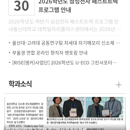
30
2026학년도 삼성전자 패스트트랙
프로그램 안내
2026학년도 하반기 삼성전자 패스트트랙 프로그램 안
내울산대학교 대학일자리플러스센터에서는 2026년 하
반기 삼성전자 공개채용을 대비하여 삼성전자 채용전형
울산대-고려대 공동연구팀 차세대 자기메모리 신소재 개발.. '텅스텐-몰리브덴 합금'
에 특화된 「2026학년
부울경 연합 온라인 현직자 멘토링 안내
[RISE(앵커)사업단] 2026학년도 U-ECO 그린서포터즈 모집 안내
학과소식
한국물리학회 논문상 젊은반도체과학자상