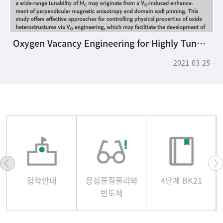
Oxygen Vacancy Engineering for Highly Tunable Ferromagnetic Properties: A Case of SrRuO3 Ultrathin Film with a SrTiO3 Capping Layer
2021-03-25
입학안내
응집물질물리와
4단계 BK21
반도체